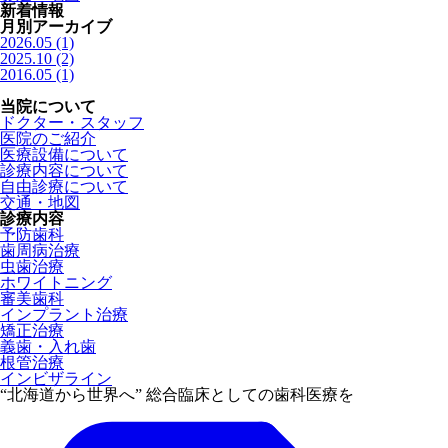
新着情報
月別アーカイブ
2026.05 (1)
2025.10 (2)
2016.05 (1)
当院について
ドクター・スタッフ
医院のご紹介
医療設備について
診療内容について
自由診療について
交通・地図
診療内容
予防歯科
歯周病治療
虫歯治療
ホワイトニング
審美歯科
インプラント治療
矯正治療
義歯・入れ歯
根管治療
インビザライン
“北海道から世界へ” 総合臨床としての歯科医療を