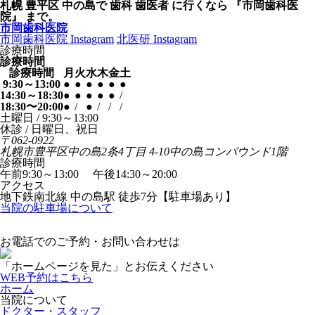
札幌 豊平区 中の島で 歯科 歯医者 に行くなら 『市岡歯科医
院』 まで。
市岡歯科医院
市岡歯科医院 Instagram
北医研 Instagram
診療時間
診療時間
診療時間
月
火
水
木
金
土
9:30～13:00
●
●
●
●
●
●
14:30～18:30
●
●
●
●
●
/
18:30〜20:00
●
/
●
/
/
/
土曜日 / 9:30～13:00
休診 / 日曜日、祝日
〒062-0922
札幌市豊平区中の島2条4丁目 4-10中の島コンパウンド1階
診療時間
午前9:30～13:00 午後14:30～20:00
アクセス
地下鉄南北線 中の島駅 徒歩7分【駐車場あり】
当院の駐車場について
お電話でのご予約・お問い合わせは
「ホームページを見た」とお伝えください
WEB予約
はこちら
ホーム
当院について
ドクター・スタッフ