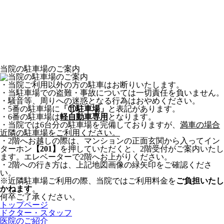
当院の駐車場のご案内
・当院ご利用以外の方の駐車は
お断りいたします。
・当駐車場での盗難・事故については
一切責任を負いません。
・騒音等、周りへの迷惑となる行為は
おやめください。
・5番の駐車場に
「⑪駐車場」
と
表記があります。
・6番の駐車場は
軽自動車専用
となります。
・当院では6台分の駐車場を
完備しておりますが、
満車の場合
近隣の駐車場を
ご利用ください。
・2階へお越しの際は、
マンションの正面玄関から
入ってイン
ターホン
【201】
を押していただくと、
2階受付がご案内いたし
ます。
エレベーターで2階へ
お上がりください。
・2階への行き方は、
上記地図画像の緑矢印を
ご確認くださ
い。
※近隣駐車場ご利用の際、
当院ではご利用料金を
ご負担いたし
かねます
。
何卒ご了承ください。
トップページ
ドクター・スタッフ
医院のご紹介