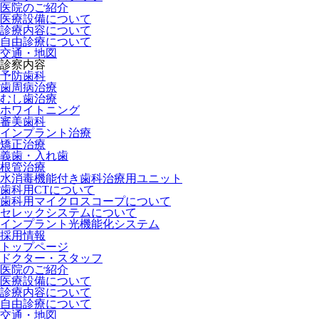
医院のご紹介
医療設備について
診療内容について
自由診療について
交通・地図
診察内容
予防歯科
歯周病治療
むし歯治療
ホワイトニング
審美歯科
インプラント治療
矯正治療
義歯・入れ歯
根管治療
水消毒機能付き歯科治療用ユニット
歯科用CTについて
歯科用マイクロスコープについて
セレックシステムについて
インプラント光機能化システム
採用情報
トップページ
ドクター・スタッフ
医院のご紹介
医療設備について
診療内容について
自由診療について
交通・地図