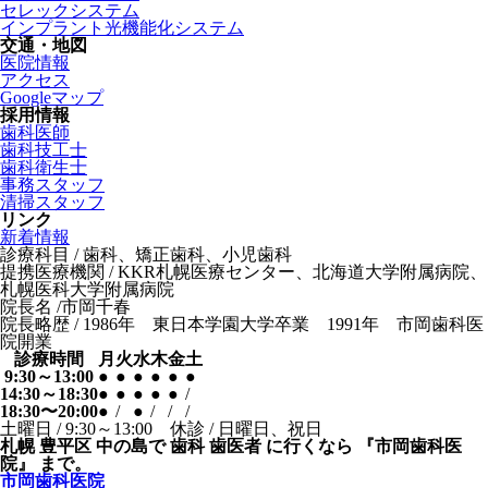
セレックシステム
インプラント光機能化システム
交通・地図
医院情報
アクセス
Googleマップ
採用情報
歯科医師
歯科技工士
歯科衛生士
事務スタッフ
清掃スタッフ
リンク
新着情報
診療科目 / 歯科、矯正歯科、小児歯科
提携医療機関 / KKR札幌医療センター、北海道大学附属病院、
札幌医科大学附属病院
院長名 /市岡千春
院長略歴 / 1986年 東日本学園大学卒業 1991年 市岡歯科医
院開業
診療時間
月
火
水
木
金
土
9:30～13:00
●
●
●
●
●
●
14:30～18:30
●
●
●
●
●
/
18:30〜20:00
●
/
●
/
/
/
土曜日 / 9:30～13:00 休診 / 日曜日、祝日
札幌 豊平区 中の島で 歯科 歯医者 に行くなら 『市岡歯科医
院』 まで。
市岡歯科医院