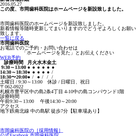
2016.05.27
この度、市岡歯科医院はホームページを新設致しました。
市岡歯科医院のホームページを新設致しました。
新着情報等随時更新してまいりますのでどうぞよろしくお願い
致します。
一覧に戻る
市岡歯科医院
お電話でのご予約・お問い合わせは
「ホームページを見た」とお伝えください
WEB予約
診療時間
月
火
水
木
金
土
9:30～13:00
●
●
●
●
●
●
14:30～18:30
●
●
●
●
●
/
18:30〜20:00
●
/
●
/
/
/
土曜日 / 9:30～13:00 休診 / 日曜日、祝日
〒062-0922
札幌市豊平区中の島2条4丁目 4-10中の島コンパウンド1階
診療時間
午前9:30～13:00 午後14:30～20:00
アクセス
地下鉄南北線 中の島駅 徒歩7分【駐車場あり】
市岡歯科医院の［採用情報］
公式Facebook 市岡歯科医院